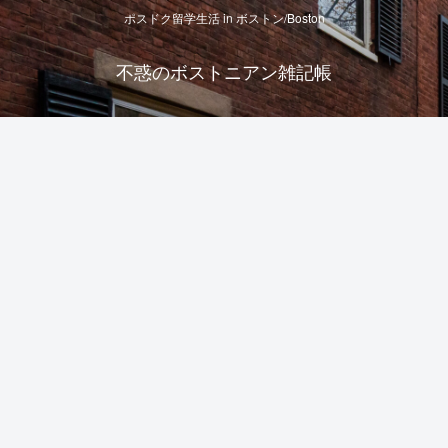
ポスドク留学生活 in ボストン/Boston
不惑のボストニアン雑記帳