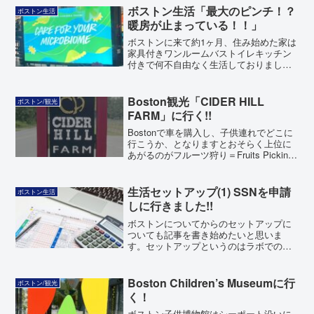
ボストン生活「最大のピンチ！？
ボストン生活
暖房が止まっている！！」
ボストンに来て約1ヶ月、住み始めた家は
家具付きワンルームバストイレキッチン
付きで何不自由なく生活しておりまし
た。1月も終盤になり比較的例年に比べ暖
冬のようで、買ったブーツもほぼ使わず
生活しております。1月の最終週の週末、
Boston観光「CIDER HILL
ボストン/観光
家に帰ると家がだいぶ寒いことに気づき
FARM」に行く!!
ました。
Bostonで車を購入し、子供連れでどこに
行こうか、となりますとおそらく上位に
あがるのがフルーツ狩り＝Fruits Picking
になります!!今回はMA州の北側にありま
す「Cider Hill Farm」に行ってみました。
アメリカで初のイチゴ狩りです!!
生活セットアップ(1) SSNを申請
ボストン生活
しに行きました!!
ボストンについてからのセットアップに
ついても記事を書き始めたいと思いま
す。セットアップというのはラボでの研
究も大事ですが生活の基盤を整えるとい
うことで非常に大事でありますね。銀行
などお金のこと、身分証などなど、いろ
Boston Children’s Museumに行
ボストン/観光
いろございますがまず最初はSocial
く！
Security Number(SSN)の申請をしてみま
した。無くても困らん！といようなブロ
ボストン子供博物館はシーポート沿いに