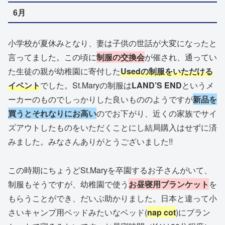
6月
小学校が夏休みとなり、妻は子供の世話が大変になったと
言ってました。この頃に
制服の交換会
が催され、通ってい
た生徒の親が幼稚園に寄付した
Usedの制服をいただける
イベント
でした。St.Maryの制服は
LAND’S END
というメ
ーカーのものでしっかりした良いもののようですが
新品を
買うとそれなりにお高い
のでお下がり、近くの家族でサイ
ズアウトしたものをいただくことにし結局購入はせずに済
みました。みなさんありがとうございました!!
この時期にちょうどSt.Maryを卒園するお子さんがいて、
制服もそうですが、幼稚園で使う
お昼寝用ブランケット
を
もらうことができ、だいぶ助かりました。日本と違って小
さいキャンプ用ベッドみたいなベッド(
nap cot
)にブラン