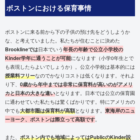
ボストンにおける保育事情
ボストンに来る前から下の子供の預け先をどうしようか
な、と考えていました。私たちが住むことに決めた
Brooklineでは
日本でいう
年長の年齢で公立小学校の
Kinder学年に通うことが可能
になります（小学0年生とで
も表現したらよいでしょうか）。公立小学校は基本的には
授業料フリー
なのでかなりコストは低くなります。それよ
り下、
0歳から年中までは非常に保育料が高いのがアメリ
カと日本の大きな違い
となります。日本では公立の保育園
に通わせていた私たちは驚くばかりです。特にアメリカの
中でも
大都市圏は保育料が高額
となります。
東海岸のニュ
ーヨーク、ボストンは際立って高額です
。
また、
ボストン内でも地域によってはPublicのKinder設