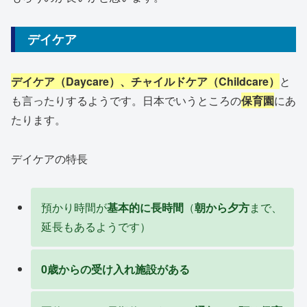
デイケア
デイケア（Daycare）、チャイルドケア（Childcare）
と
も言ったりするようです。日本でいうところの
保育園
にあ
たります。
デイケアの特長
預かり時間が
基本的に長時間
（
朝から夕方
まで、
延長もあるようです）
0歳からの受け入れ施設がある