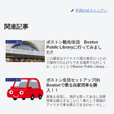
不惑のボストニアン
関連記事
ボストン観光/生活 Boston
ボストン/観光
Public Libraryに行ってみまし
た!!
この週末はマイナス11度の表示だったの
で屋内でのんびりできる場所でも行こう
か、ということでBoston Public Libraryに
行ってみることにしました。かなり歴史
のある図書館です！！どんな場所なの
か！？
ボストン生活セットアップ(8)
ボストン生活
Bostonで乗る自家用車を購
入！！
家族も合流し、免許も取ってあるし自家
用車を購入することに！果たして異国の
アメリカで車を購入できるのか！そして
そもそも必要なのか！？いろいろ葛藤が
ありつつも購入することになりました。