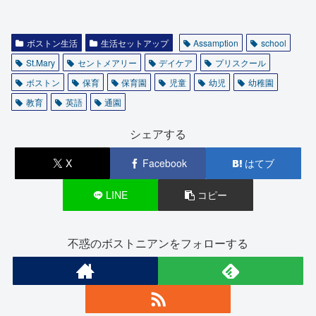
ボストン生活
生活セットアップ
Assamption
school
St.Mary
セントメアリー
デイケア
プリスクール
ボストン
保育
保育園
児童
幼児
幼稚園
教育
英語
通園
シェアする
X
Facebook
はてブ
LINE
コピー
不惑のボストニアンをフォローする