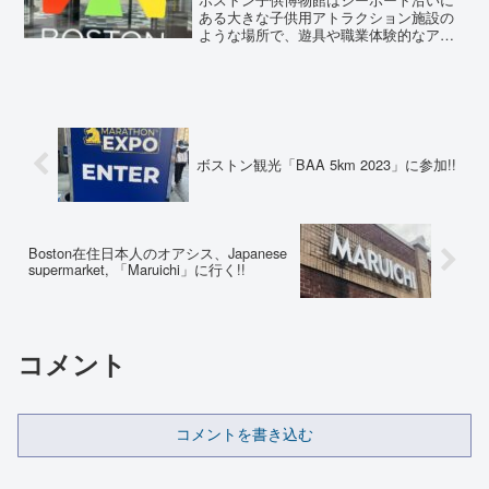
グ記事も見かけますが、車の免許証など
ある大きな子供用アトラクション施設の
取るのにも必要のようですし、銀行口座
ような場所で、遊具や職業体験的なアト
（また別記事にしますが、無くても大丈
ラクションを通して体を動かしながら学
夫な銀行もあります）でも申請するよう
ぶ施設です。幼児〜小学校低学年のお子
で、日本でいうマイナンバー制度です
様には本当にオススメです！！
ね。日本のようにマイナポイントなどは
貰えませんが、申請に行きました。ちょ
うどこの記事を書く頃、車の免許証の発
行数をマイナカードが上回った、とのこ
ボストン観光「BAA 5km 2023」に参加!!
と。マイナポイント、貰わないと損です
し、確定申告も楽ですしね。
Boston在住日本人のオアシス、Japanese
supermarket, 「Maruichi」に行く!!
コメント
コメントを書き込む