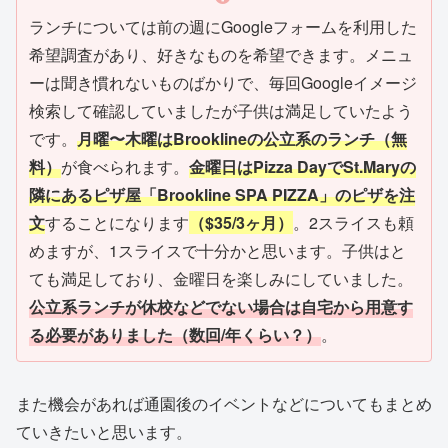
ランチについては前の週にGoogleフォームを利用した
希望調査があり、好きなものを希望できます。メニュ
ーは聞き慣れないものばかりで、毎回Googleイメージ
検索して確認していましたが子供は満足していたよう
です。
月曜〜木曜はBrooklineの公立系のランチ（無
料）
が食べられます。
金曜日はPizza DayでSt.Maryの
隣にあるピザ屋「Brookline SPA PIZZA」のピザを注
文
することになります
（$35/3ヶ月）
。2スライスも頼
めますが、1スライスで十分かと思います。子供はと
ても満足しており、金曜日を楽しみにしていました。
公立系ランチが休校などでない場合は自宅から用意す
る必要がありました（数回/年くらい？）
。
また機会があれば通園後のイベントなどについてもまとめ
ていきたいと思います。