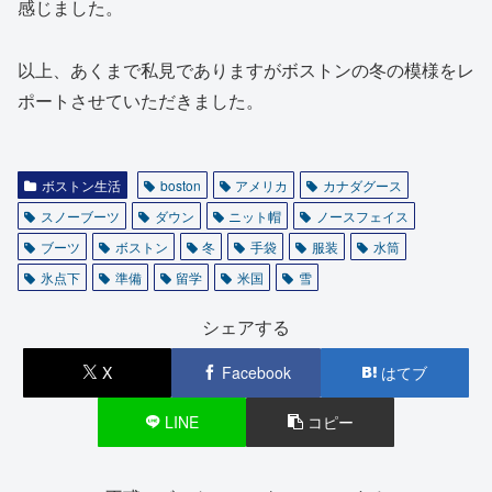
感じました。
以上、あくまで私見でありますがボストンの冬の模様をレ
ポートさせていただきました。
ボストン生活
boston
アメリカ
カナダグース
スノーブーツ
ダウン
ニット帽
ノースフェイス
ブーツ
ボストン
冬
手袋
服装
水筒
氷点下
準備
留学
米国
雪
シェアする
X
Facebook
はてブ
LINE
コピー