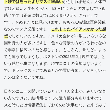
下鉄では思ったよりマスク率高い
かもしれません。大体で
すけど多いと半分くらい、1/3〜1/4くらいの方はしている
感じです（正確に数えてはおりませんが、ざっと、で
す）。N95もたまに見かけます。もちろん職場は医療関係
なのでマスク必須ですし、
これもまたバイアスかかった感
想
でしかないのですが。アメリカ全体が非常にいろいろな
国出身の人が多いですし、色々な背景の方がいるわけなの
で非常に幅広いのだと感じます。もちろん、州などによっ
ても違うでしょうし、ボストンの2023年2月現在では、と
いう感想記事になります。現在コロナの増加はないよう
で、ドラッグストアであるとかで買い占め、とかそういっ
たのは全くないですね。
日本のニュース聞いているとアメリカ全土が、みたいな言
い方ですけど、結構州によって違う部分もありますので、
来る時などは情報収集しておくのが大事だな、と来てみて