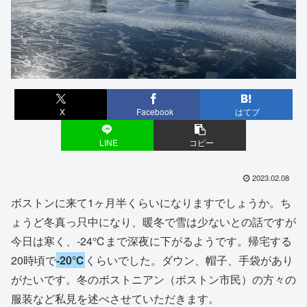
X
Facebook
はてブ
LINE
コピー
2023.02.08
ボストンに来て1ヶ月半くらいになりますでしょうか。ち
ょうど冬真っ只中になり、暖冬で雪は少ないとの話ですが
今日は寒く、-24℃まで深夜に下がるようです。帰宅する
20時頃で
-20℃
くらいでした。ダウン、帽子、手袋があり
がたいです。冬のボストニアン（ボストン市民）の方々の
服装など私見を述べさせていただきます。