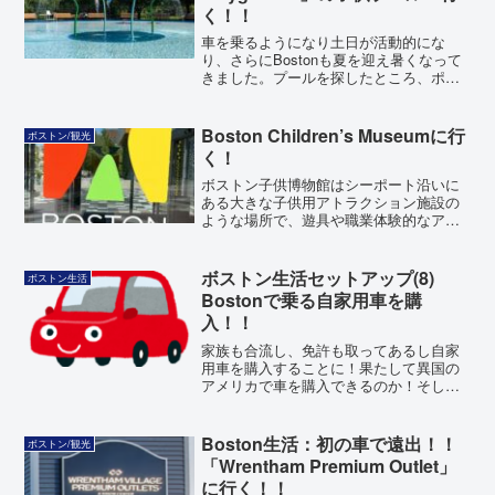
く！！
車を乗るようになり土日が活動的にな
り、さらにBostonも夏を迎え暑くなって
きました。プールを探したところ、ポス
ドク仲間の先生に幼児向けの公共プール
がある「Artesani Playground」を教えて
もらいました！初めてのアメリカでのプ
Boston Children’s Museumに行
ボストン/観光
ール訪問となりました！なにより公共で
く！
Freeというのが助かります！
ボストン子供博物館はシーポート沿いに
ある大きな子供用アトラクション施設の
ような場所で、遊具や職業体験的なアト
ラクションを通して体を動かしながら学
ぶ施設です。幼児〜小学校低学年のお子
様には本当にオススメです！！
ボストン生活セットアップ(8)
ボストン生活
Bostonで乗る自家用車を購
入！！
家族も合流し、免許も取ってあるし自家
用車を購入することに！果たして異国の
アメリカで車を購入できるのか！そして
そもそも必要なのか！？いろいろ葛藤が
ありつつも購入することになりました。
Boston生活：初の車で遠出！！
ボストン/観光
「Wrentham Premium Outlet」
に行く！！