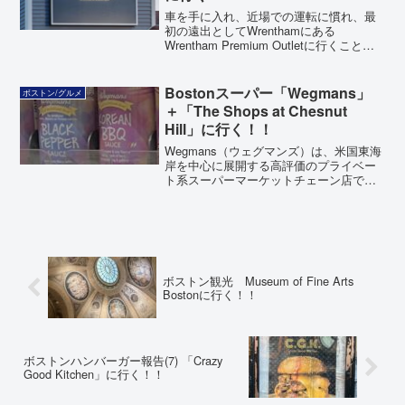
車を手に入れ、近場での運転に慣れ、最
初の遠出としてWrenthamにある
Wrentham Premium Outletに行くことに
しました！夏始まったばかり、でありま
したが冬に備え子供のスノーウェア（ス
キーウェア）を買うことにしました。真
Bostonスーパー「Wegmans」
ボストン/グルメ
逆の季節、時期に買うのは安く済ませた
＋「The Shops at Chesnut
い、という元々の習慣ですが。1時間ほど
Hill」に行く！！
の遠出ですが無事に行けるのか？
Wegmans（ウェグマンズ）は、米国東海
岸を中心に展開する高評価のプライベー
ト系スーパーマーケットチェーン店で、
Bostonではチェスナットヒルに店舗があ
ります。多くのファンを擁する
Wegmans、どのようなお店なのか車を買
って行けるようになりましたので行って
みました。近くには店舗が多く集合した
The Shops at Chesnut Hillがあり、こちら
ボストン観光 Museum of Fine Arts
にも寄ってみました。
Bostonに行く！！
ボストンハンバーガー報告(7) 「Crazy
Good Kitchen」に行く！！