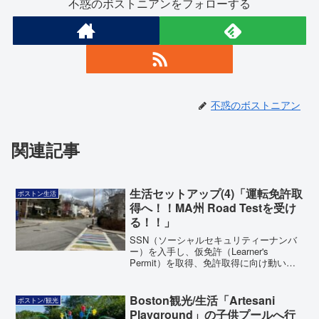
不惑のボストニアンをフォローする
不惑のボストニアン
関連記事
生活セットアップ(4)「運転免許取
ボストン生活
得へ！！MA州 Road Testを受け
る！！」
SSN（ソーシャルセキュリティーナンバ
ー）を入手し、仮免許（Learner's
Permit）を取得、免許取得に向け動いて
おりましたがいよいよ路上試験となりま
した。どのような雰囲気の試験なのか、
仮免許取得後からの経緯をレポートしま
Boston観光/生活「Artesani
ボストン/観光
す！果たして合格出来るのか!?
Playground」の子供プールへ行