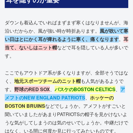
ダウンも着込んでいればまずまず寒くはなりませんが、海
沿いだからか、風が強い時が時折あります。
風が吹いて寒
い日はとにかく耳が痺れるように寒く、痛くなります
。
耳
当て、ないしはニット帽
などで耳を隠している人が多いで
す。
ここでもアウトドア系が多くなりますが、全部そうではな
く、
地元スポーツチームのニット帽
も人気があるようで
す。
野球のRED SOX
、
バスケのBOSTON CELTICS
、
ア
メフトのNEW ENGLAND PATRIOTS
、
ホッケーの
BOSTON BRUINS
などでしょうか。アメフトがすごいと
聞いていましたがあまりPATRIOTSの帽子を見かけないよ
うな気がしてしまうのは気のせいでしょうか。中継だけで
はなく、いる間に何度か見に行ってみたいものです。