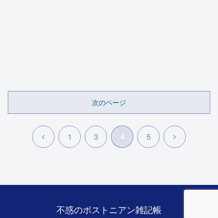
次のページ
前
次
1
3
4
5
へ
へ
不惑のボストニアン雑記帳