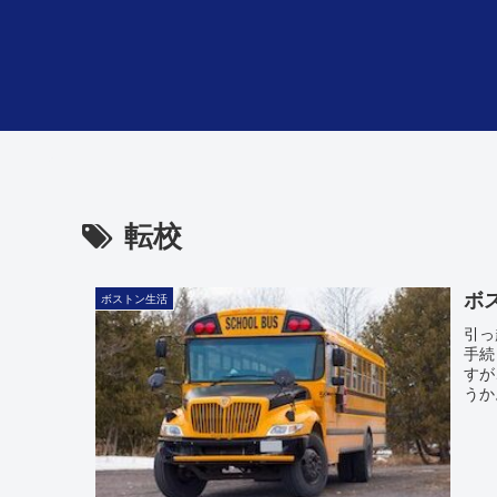
転校
ボ
ボストン生活
引っ
手続
すが
うか